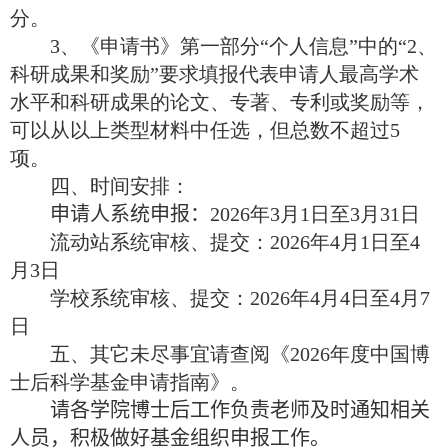
分。
3
、《申请书》第一部分“个人信息”中的“
2
、
科研成果和奖励”要求填报代表申请人最高学术
水平和科研成果的论文、专著、专利或奖励等，
可以从以上类型材料中任选，但总数不超过
5
项。
四、时间安排：
申请人
系统
申报：
202
6
年
3
月
1
日至
3
月
31
日
流动站系统审核、提交：
202
6
年
4
月
1
日至
4
月
3
日
学校系统审核、提交：
202
6
年
4
月
4
日至
4
月
7
日
五、其它未尽事宜请查阅《
202
6
年度中国博
士后科学基金申请指南》。
请各
学院博士后工作负责
老师及时通知相关
人员，积极做好基金
组织
申报工作。