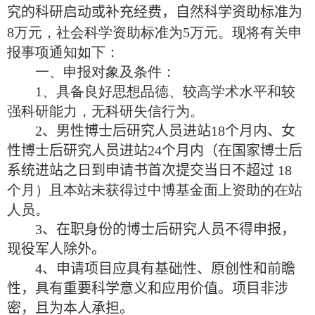
究的科研启动或补充经费，自然科学资助标准为
8
万元，社会科学资助标准为
5
万元。现将有关申
报事项通知如下：
一、申报对象及条件：
1
、具备良好思想品德、较高学术水平和较
强科研能力，无科研失信行为。
2
、
男性博士后研究人员
进站
18
个月内
、
女
性博士后研究人员进站
24
个月内
（在国家博士后
系统进站之日到申请书首次提交当日不超过
18
个月）且本站未获得过中博基金面上资助的在站
人员。
3
、
在职身份的博士后研究人员不得申报，
现役军人除外。
4
、
申请项目应具有基础性、原创性和前瞻
性，具有重要科学意义和应用价值
。
项目非涉
密，
且为本人承担。