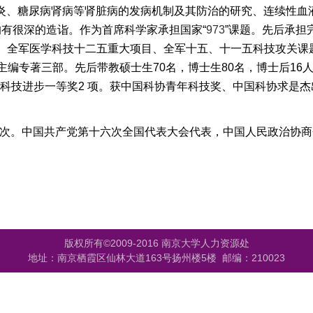
炎、糖尿病肾病等肾脏病的发病机制及其防治的研究、连续性血
均有很深的造诣。
作为首席科学家承担国家“
973
”课题。先后承担
、全军医学科技十二五重大项目、全军十五、十一五科技攻关课
主编专著三部。先后带教硕士生
70
名，博士生
80
名，博士后
16
科技进步一等奖
2
项。获中国
科协青年科技奖、中国科协求是杰
次。中国共产党第十六次全国代表大会代表，中国人民政治协商
版权所有©2009-2016 南京大学人力资源处
地址：南京栖霞区仙林大道163号扬州楼5楼 邮编：210023