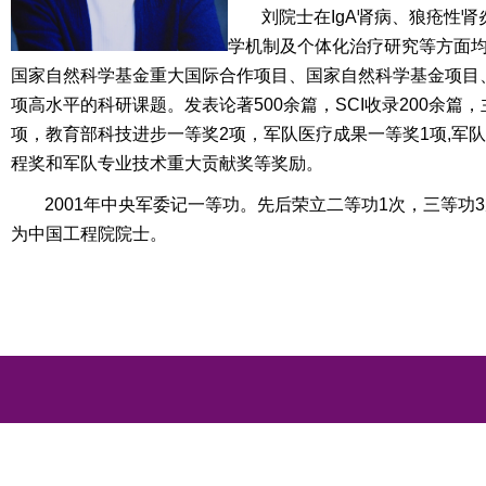
刘院士在
IgA
肾病、狼疮性肾
学机制及个体化治疗研究等方面
国家自然科学基金重大国际合作项目、国家自然科学基金项目
项高水平的科研课题。
发表论著
500
余篇，
SCI
收录
200
余篇，
项，教育部科技进步一等奖
2
项，军队医疗成果一等奖
1
项
,
军队
程奖和军队专业技术重大贡献奖等奖励
。
2001
年中央军委记一等功。先后荣立二等功
1
次，三等功
3
为中国工程院院士。