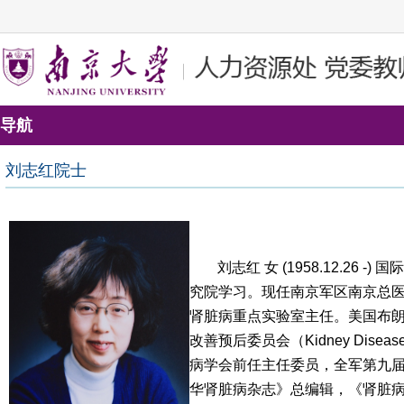
导航
刘志红院士
刘志红 女
(1958.12.26 -)
国际
究院学习。现任南京军区南京总
肾脏病重点实验室主任。美国布
改善预后委员会（
Kidney Disease
病学会前任主任委员，全军第九
华肾脏病杂志》总编辑，《肾脏